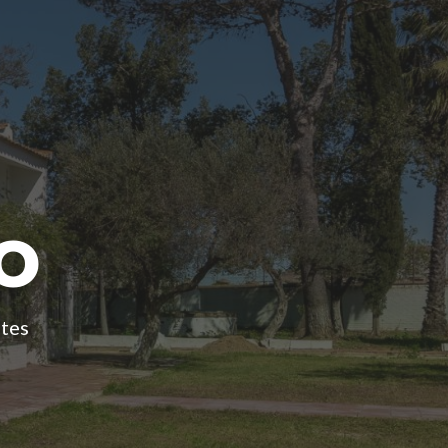
o
ntes